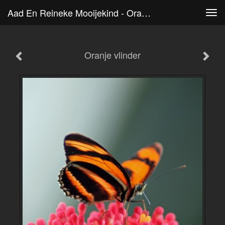
Aad En Reineke Mooijekind - Oranje Vlinder
Tog
navi
Oranje vlinder