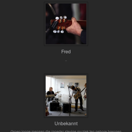
Fred
..
Unbekannt
Groep jonge mensen die (goede) stevige muziek ten gehore brengen