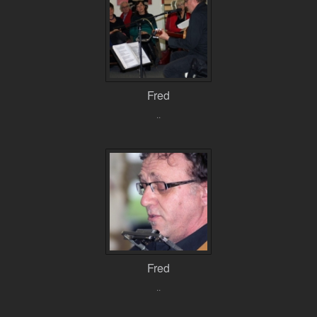
Fred
..
Fred
..