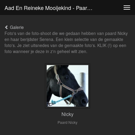
Aad En Reineke Mooijekind - Paarden
Tog
navi
Galerie
Foto's van de foto-shoot die we gedaan hebben van paard Nicky
en haar berijdster Serena. Een klein selectie van de gemaakte
foto's. Je ziet uitsnedes van de gemaakte foto's. KLIK (!) op een
foto wanneer je deze in z'n geheel wilt zien.
Nicky
Paard Nicky