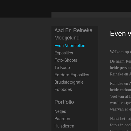
Aad En Reineke
Even v
Mooijekind
Even Voorstellen
Exposities
Welkom op d
Foto-Shoots
De naam Rein
Te Koop
beide person
Eerdere Exposities
Reineke en 
Bruidsfotografie
Reineke en 
Fotoboek
beide enthous
Veel van al 
Portfolio
wordt vastgel
waarvan er ee
Netjes
Paarden
Naast het fo
Huisdieren
foto's in op