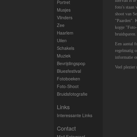
hiervan is t
Portret
foto's staan
Musjes
shoot van Se
Vlinders
"Paarden". K
Zee
kopje "Foto-
Haarlem
bruidsparen.
Uilen
Een aantal fo
Schakels
regelmatig o
Muziek
informatie o
Bevrijdingspop
Veel plezier
Bluesfestival
Fotoboeken
Foto-Shoot
Bruidsfotografie
Links
Interessante Links
Contact
Mail Fotograaf