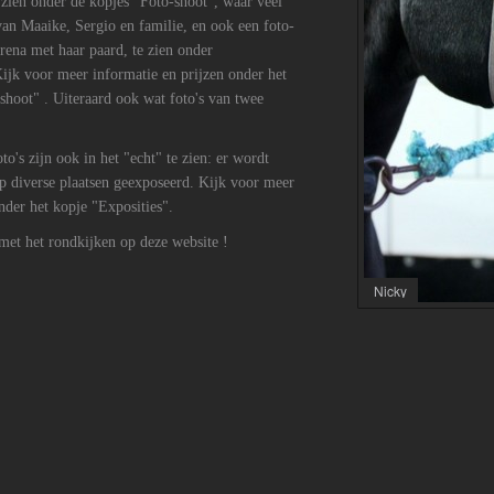
e zien onder de kopjes "Foto-shoot", waar veel
 van Maaike, Sergio en familie, en ook een foto-
rena met haar paard, te zien onder
ijk voor meer informatie en prijzen onder het
shoot" . Uiteraard ook wat foto's van twee
to's zijn ook in het "echt" te zien: er wordt
p diverse plaatsen geexposeerd. Kijk voor meer
nder het kopje "Exposities".
 met het rondkijken op deze website !
Nicky