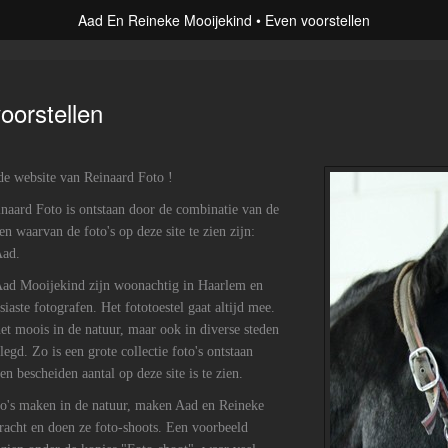
Aad En Reineke Mooijekind
Even voorstellen
oorstellen
e website van Reinaard Foto !
aard Foto is ontstaan door de combinatie van de
en waarvan de foto's op deze site te zien zijn:
Aad.
Aad Mooijekind zijn woonachtig in Haarlem en
iaste fotografen. Het fototoestel gaat altijd mee.
het moois in de natuur, maar ook in diverse steden
egd. Zo is een grote collectie foto's ontstaan
n bescheiden aantal op deze site is te zien.
to's maken in de natuur, maken Aad en Reineke
dracht en doen ze foto-shoots. Een voorbeeld