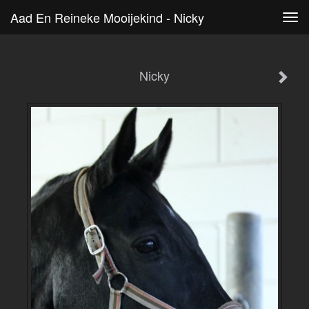
Aad En Reineke Mooijekind - Nicky
Tog
navi
Nicky