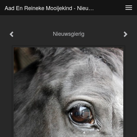
Aad En Reineke Mooijekind - Nieuwsgierig
Tog
navi
Nieuwsgierig